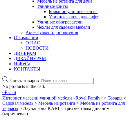
Мебель из ротанга для дачи
Уличные зонты
Большие уличные зонты
Уличные зонты для кафе
Уличные обогреватели
Чехлы для садовой мебели
Аксессуары и дополнения
О компании
О НАС
НОВОСТИ
ДИЛЕРАМ
ДИЗАЙНЕРАМ
HoReCa
КОНТАКТЫ
Поиск товаров
No products in the cart.
0
₽
Cart
Интернет магазин уличной мебели «Royal Family»
>
Товары
>
Садовая мебель
>
Мебель из ротанга
>
Мебель из ротанга для
террасы
>
Лаунж-зона KARL с трёхместным диваном
(коричневая)