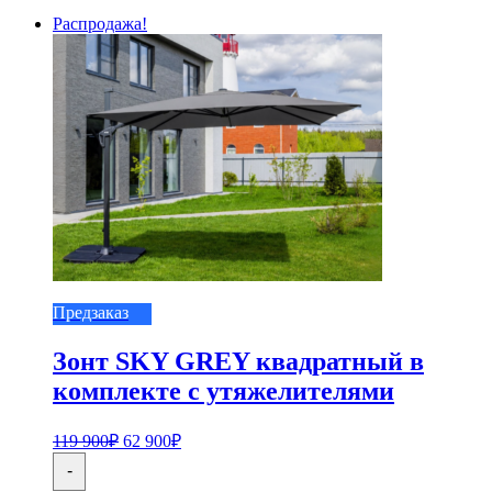
Распродажа!
Предзаказ
Зонт SKY GREY квадратный в
комплекте с утяжелителями
119 900
₽
62 900
₽
-