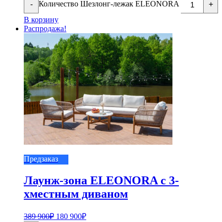
Количество Шезлонг-лежак ELEONORA
-
+
В корзину
Распродажа!
Предзаказ
Лаунж-зона ELEONORA с 3-
хместным диваном
389 900
₽
180 900
₽