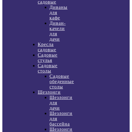
садовые
Диваны
для
кафе
Диван-
качели
для
дачи
Кресла
садовые
Садовые
стулья
Садовые
столы
Садовые
обеденные
столы
Шезлонги
Шезлонги
для
дачи
Шезлонги
для
бассейна
Шезлонги