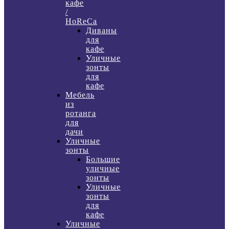
кафе
/
HoReCa
Диваны
для
кафе
Уличные
зонты
для
кафе
Мебель
из
ротанга
для
дачи
Уличные
зонты
Большие
уличные
зонты
Уличные
зонты
для
кафе
Уличные