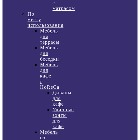
с
матрасом
По
месту
использования
Мебель
для
террасы
Мебель
для
беседки
Мебель
для
кафе
/
HoReCa
Диваны
для
кафе
Уличные
зонты
для
кафе
Мебель
из