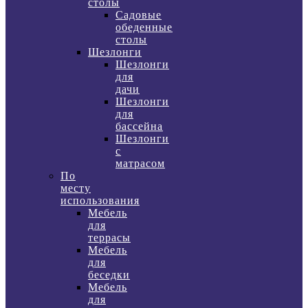
столы
Садовые
обеденные
столы
Шезлонги
Шезлонги
для
дачи
Шезлонги
для
бассейна
Шезлонги
с
матрасом
По
месту
использования
Мебель
для
террасы
Мебель
для
беседки
Мебель
для