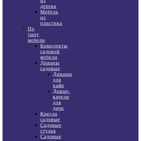
из
дерева
Мебель
из
пластика
По
типу
мебели
Комплекты
садовой
мебели
Диваны
садовые
Диваны
для
кафе
Диван-
качели
для
дачи
Кресла
садовые
Садовые
стулья
Садовые