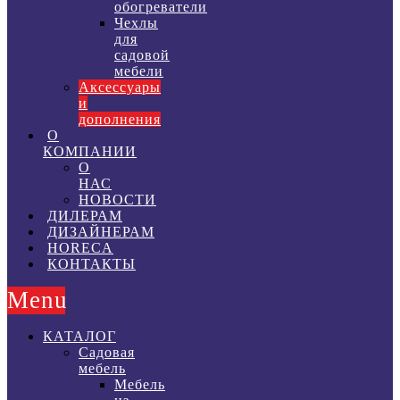
обогреватели
Чехлы
для
садовой
мебели
Аксессуары
и
дополнения
О
КОМПАНИИ
О
НАС
НОВОСТИ
ДИЛЕРАМ
ДИЗАЙНЕРАМ
HORECA
КОНТАКТЫ
Menu
КАТАЛОГ
Садовая
мебель
Мебель