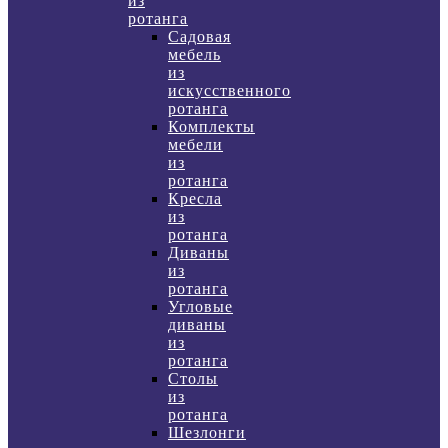
из
ротанга
Садовая
мебель
из
искусственного
ротанга
Комплекты
мебели
из
ротанга
Кресла
из
ротанга
Диваны
из
ротанга
Угловые
диваны
из
ротанга
Столы
из
ротанга
Шезлонги