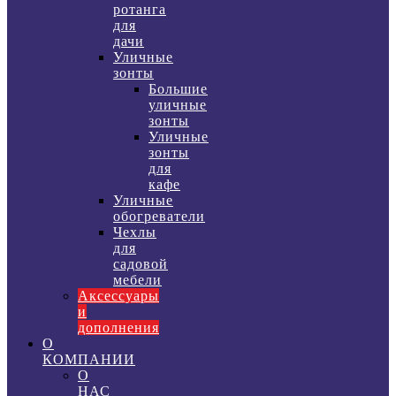
ротанга
для
дачи
Уличные
зонты
Большие
уличные
зонты
Уличные
зонты
для
кафе
Уличные
обогреватели
Чехлы
для
садовой
мебели
Аксессуары
и
дополнения
О
КОМПАНИИ
О
НАС