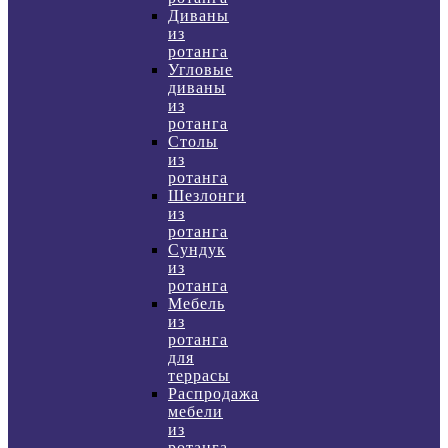
Диваны
из
ротанга
Угловые
диваны
из
ротанга
Столы
из
ротанга
Шезлонги
из
ротанга
Сундук
из
ротанга
Мебель
из
ротанга
для
террасы
Распродажа
мебели
из
ротанга