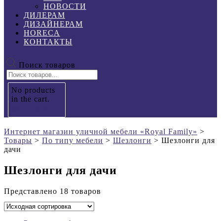
НОВОСТИ
ДИЛЕРАМ
ДИЗАЙНЕРАМ
HORECA
КОНТАКТЫ
Поиск товаров
No products
in the cart.
0
₽
Cart
Интернет магазин уличной мебели «Royal Family»
>
Товары
>
По типу мебели
>
Шезлонги
>
Шезлонги для
дачи
Шезлонги для дачи
Представлено 18 товаров