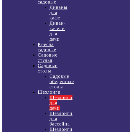
садовые
Диваны
для
кафе
Диван-
качели
для
дачи
Кресла
садовые
Садовые
стулья
Садовые
столы
Садовые
обеденные
столы
Шезлонги
Шезлонги
для
дачи
Шезлонги
для
бассейна
Шезлонги