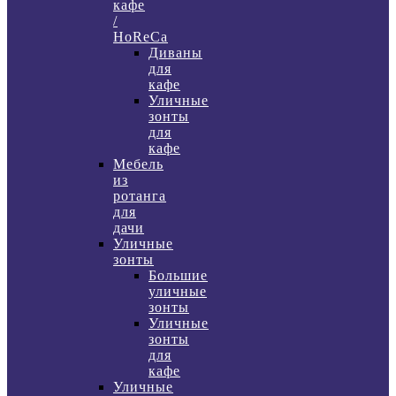
кафе
/
HoReCa
Диваны
для
кафе
Уличные
зонты
для
кафе
Мебель
из
ротанга
для
дачи
Уличные
зонты
Большие
уличные
зонты
Уличные
зонты
для
кафе
Уличные