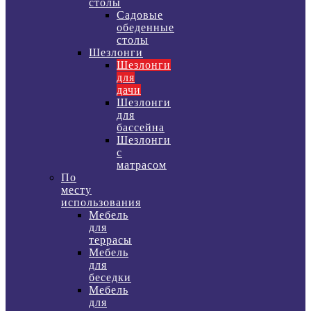
столы
Садовые
обеденные
столы
Шезлонги
Шезлонги
для
дачи
Шезлонги
для
бассейна
Шезлонги
с
матрасом
По
месту
использования
Мебель
для
террасы
Мебель
для
беседки
Мебель
для