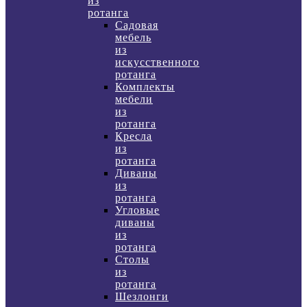
из
ротанга
Садовая
мебель
из
искусственного
ротанга
Комплекты
мебели
из
ротанга
Кресла
из
ротанга
Диваны
из
ротанга
Угловые
диваны
из
ротанга
Столы
из
ротанга
Шезлонги