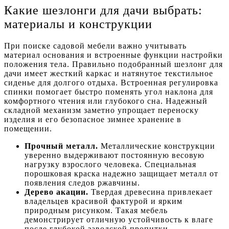
Какие шезлонги для дачи выбрать:
материалы и конструкции
При поиске садовой мебели важно учитывать
материал основания и встроенные функции настройки
положения тела. Правильно подобранный шезлонг для
дачи имеет жесткий каркас и натянутое текстильное
сиденье для долгого отдыха. Встроенная регулировка
спинки помогает быстро поменять угол наклона для
комфортного чтения или глубокого сна. Надежный
складной механизм заметно упрощает переноску
изделия и его безопасное зимнее хранение в
помещении.
Прочный металл.
Металлические конструкции
уверенно выдерживают постоянную весовую
нагрузку взрослого человека. Специальная
порошковая краска надежно защищает металл от
появления следов ржавчины.
Дерево акации.
Твердая древесина привлекает
владельцев красивой фактурой и ярким
природным рисунком. Такая мебель
демонстрирует отличную устойчивость к влаге
после глубокой заводской пропитки.