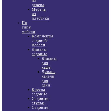
из
дерева
Мебель
из
пластика
По
типу
мебели
Комплекты
садовой
мебели
Диваны
садовые
Диваны
для
кафе
Диван-
качели
для
дачи
Кресла
садовые
Садовые
стулья
Садовые