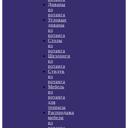
Диваны
из
ротанга
Угловые
диваны
из
ротанга
Столы
из
ротанга
Шезлонги
из
ротанга
Сундук
из
ротанга
Мебель
из
ротанга
для
террасы
Распродажа
мебели
из
ротанга