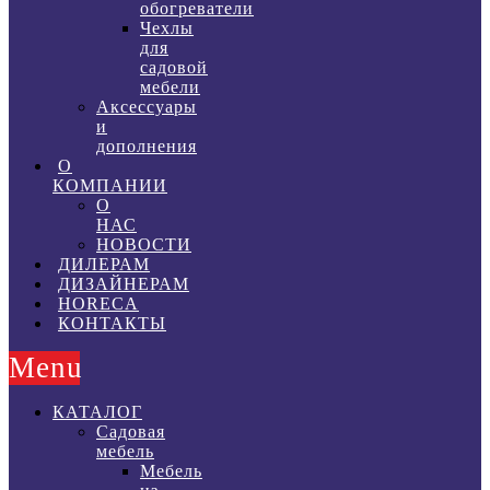
обогреватели
Чехлы
для
садовой
мебели
Аксессуары
и
дополнения
О
КОМПАНИИ
О
НАС
НОВОСТИ
ДИЛЕРАМ
ДИЗАЙНЕРАМ
HORECA
КОНТАКТЫ
Menu
КАТАЛОГ
Садовая
мебель
Мебель