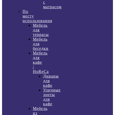
с
матрасом
По
месту
использования
Мебель
для
террасы
Мебель
для
беседки
Мебель
для
кафе
/
HoReCa
Диваны
для
кафе
Уличные
зонты
для
кафе
Мебель
из