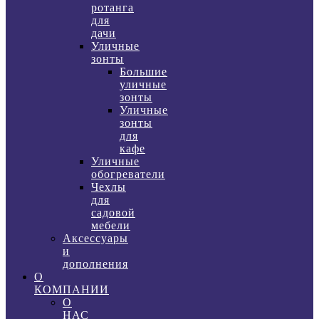
ротанга
для
дачи
Уличные
зонты
Большие
уличные
зонты
Уличные
зонты
для
кафе
Уличные
обогреватели
Чехлы
для
садовой
мебели
Аксессуары
и
дополнения
О
КОМПАНИИ
О
НАС