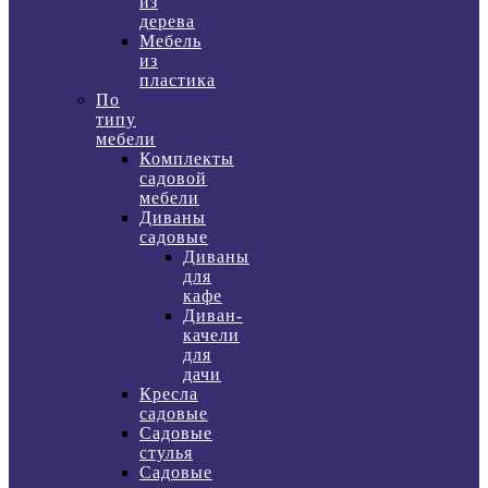
из
дерева
Мебель
из
пластика
По
типу
мебели
Комплекты
садовой
мебели
Диваны
садовые
Диваны
для
кафе
Диван-
качели
для
дачи
Кресла
садовые
Садовые
стулья
Садовые