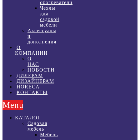
обогреватели
Чехлы
для
садовой
мебели
Аксессуары
и
дополнения
О
КОМПАНИИ
О
НАС
НОВОСТИ
ДИЛЕРАМ
ДИЗАЙНЕРАМ
HORECA
КОНТАКТЫ
Menu
КАТАЛОГ
Садовая
мебель
Мебель