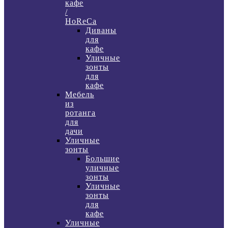
кафе
/
HoReCa
Диваны
для
кафе
Уличные
зонты
для
кафе
Мебель
из
ротанга
для
дачи
Уличные
зонты
Большие
уличные
зонты
Уличные
зонты
для
кафе
Уличные