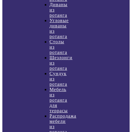
Диваны
из
ротанга
Угловые
диваны
из
ротанга
Столы
из
ротанга
Шезлонги
из
ротанга
Сундук
из
ротанга
Мебель
из
ротанга
для
террасы
Распродажа
мебели
из
ротанга