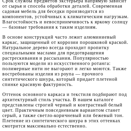
Срок службы предметов экстерьера напрямую зависит
от сырья и способа обработки деталей. Современная
садовая мебель для беседки производится из
компонентов, устойчивых к климатическим нагрузкам.
Влагостойкость и невосприимчивость к яркому солнцу
— базовые требования к таким изделиям.
В основе конструкций часто лежит алюминиевый
каркас, защищенный от коррозии порошковой краской.
Натуральное дерево всегда проходит пропитку
специальными маслами для предотвращения
растрескивания и рассыхания. Популярностью
пользуются модели из искусственного ротанга:
полимерные нити не выгорают и легко моются. Также
востребованы изделия из роупа — прочного
синтетического шнура, который придает плетеной
спинке красивую фактурность.
Оттенок основного каркаса и текстиля подбирают под
архитектурный стиль участка. В нашем каталоге
представлены строгий черный и контрастный белый
цвет. Практичным повседневным вариантом станет
серый, а также светло-коричневый или бежевый тон.
Плетение из синтетического шнура в этих оттенках
смотрится максимально естественно.