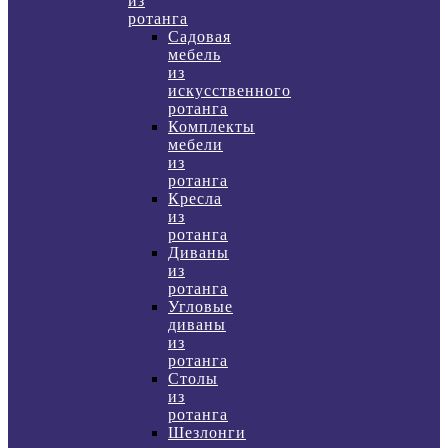
из
ротанга
Садовая
мебель
из
искусственного
ротанга
Комплекты
мебели
из
ротанга
Кресла
из
ротанга
Диваны
из
ротанга
Угловые
диваны
из
ротанга
Столы
из
ротанга
Шезлонги