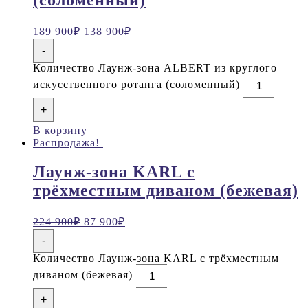
(соломенный)
189 900
₽
138 900
₽
-
Количество Лаунж-зона ALBERT из круглого
искусственного ротанга (соломенный)
+
В корзину
Распродажа!
Лаунж-зона KARL с
трёхместным диваном (бежевая)
224 900
₽
87 900
₽
-
Количество Лаунж-зона KARL с трёхместным
диваном (бежевая)
+