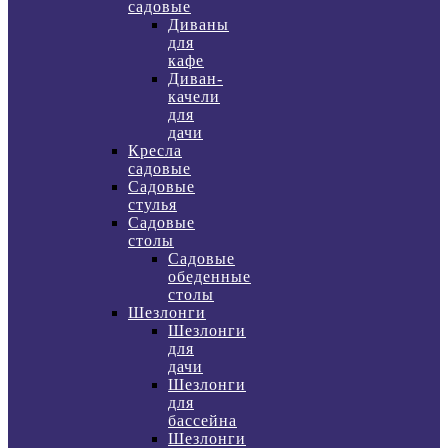
садовые
Диваны
для
кафе
Диван-
качели
для
дачи
Кресла
садовые
Садовые
стулья
Садовые
столы
Садовые
обеденные
столы
Шезлонги
Шезлонги
для
дачи
Шезлонги
для
бассейна
Шезлонги