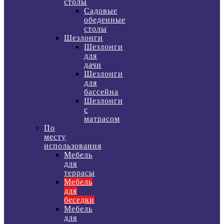
столы
Садовые
обеденные
столы
Шезлонги
Шезлонги
для
дачи
Шезлонги
для
бассейна
Шезлонги
с
матрасом
По
месту
использования
Мебель
для
террасы
Мебель
для
беседки
Мебель
для