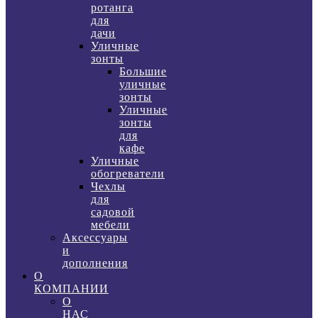
ротанга
для
дачи
Уличные
зонты
Большие
уличные
зонты
Уличные
зонты
для
кафе
Уличные
обогреватели
Чехлы
для
садовой
мебели
Аксессуары
и
дополнения
О
КОМПАНИИ
О
НАС