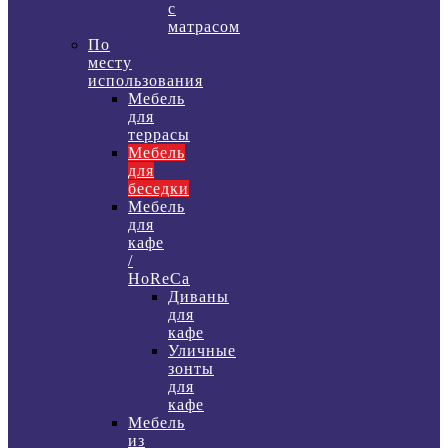
с
матрасом
По
месту
использования
Мебель
для
террасы
Мебель
для
беседки
Мебель
для
кафе
/
HoReCa
Диваны
для
кафе
Уличные
зонты
для
кафе
Мебель
из