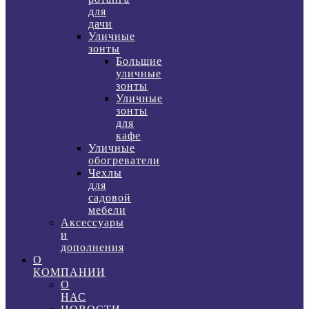
для
дачи
Уличные
зонты
Большие
уличные
зонты
Уличные
зонты
для
кафе
Уличные
обогреватели
Чехлы
для
садовой
мебели
Аксессуары
и
дополнения
О
КОМПАНИИ
О
НАС