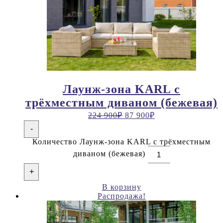
Лаунж-зона KARL с
трёхместным диваном (бежевая)
224 900
₽
87 900
₽
-
Количество Лаунж-зона KARL с трёхместным
диваном (бежевая)
+
В корзину
Распродажа!