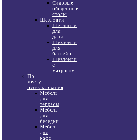
Садовые
обеденные
столы
Шезлонги
Шезлонги
для
дачи
Шезлонги
для
бассейна
Шезлонги
с
матрасом
По
месту
использования
Мебель
для
террасы
Мебель
для
беседки
Мебель
для
кафе