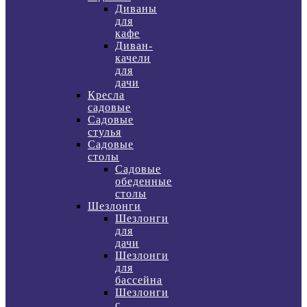
Диваны
для
кафе
Диван-
качели
для
дачи
Кресла
садовые
Садовые
стулья
Садовые
столы
Садовые
обеденные
столы
Шезлонги
Шезлонги
для
дачи
Шезлонги
для
бассейна
Шезлонги
с