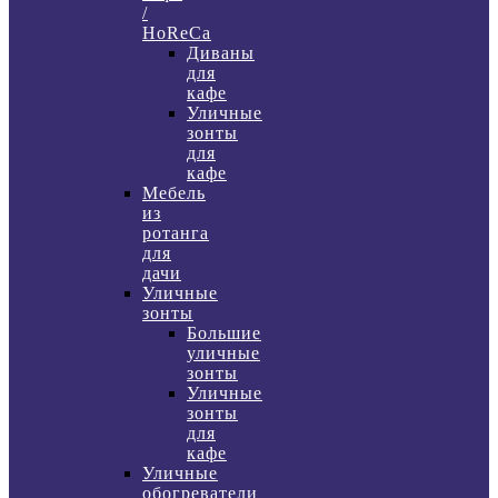
/
HoReCa
Диваны
для
кафе
Уличные
зонты
для
кафе
Мебель
из
ротанга
для
дачи
Уличные
зонты
Большие
уличные
зонты
Уличные
зонты
для
кафе
Уличные
обогреватели