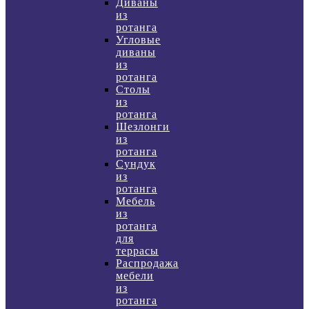
Диваны
из
ротанга
Угловые
диваны
из
ротанга
Столы
из
ротанга
Шезлонги
из
ротанга
Сундук
из
ротанга
Мебель
из
ротанга
для
террасы
Распродажа
мебели
из
ротанга