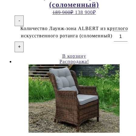
(соломенный)
189 900
₽
138 900
₽
-
Количество Лаунж-зона ALBERT из круглого
искусственного ротанга (соломенный)
+
В корзину
Распродажа!