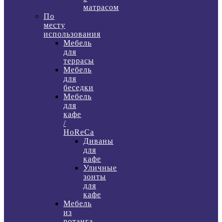
матрасом
По
месту
использования
Мебель
для
террасы
Мебель
для
беседки
Мебель
для
кафе
/
HoReCa
Диваны
для
кафе
Уличные
зонты
для
кафе
Мебель
из
ротанга