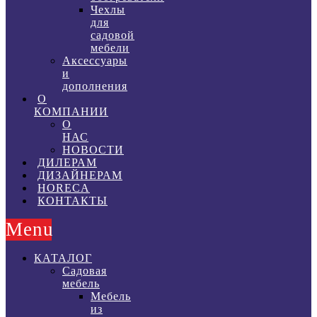
Чехлы
для
садовой
мебели
Аксессуары
и
дополнения
О
КОМПАНИИ
О
НАС
НОВОСТИ
ДИЛЕРАМ
ДИЗАЙНЕРАМ
HORECA
КОНТАКТЫ
Menu
КАТАЛОГ
Садовая
мебель
Мебель
из