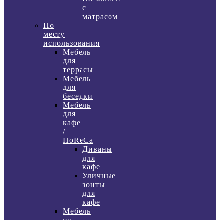
с
матрасом
По
месту
использования
Мебель
для
террасы
Мебель
для
беседки
Мебель
для
кафе
/
HoReCa
Диваны
для
кафе
Уличные
зонты
для
кафе
Мебель
из