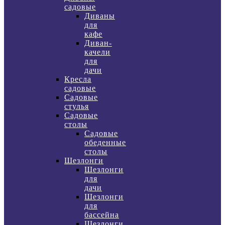
садовые
Диваны
для
кафе
Диван-
качели
для
дачи
Кресла
садовые
Садовые
стулья
Садовые
столы
Садовые
обеденные
столы
Шезлонги
Шезлонги
для
дачи
Шезлонги
для
бассейна
Шезлонги