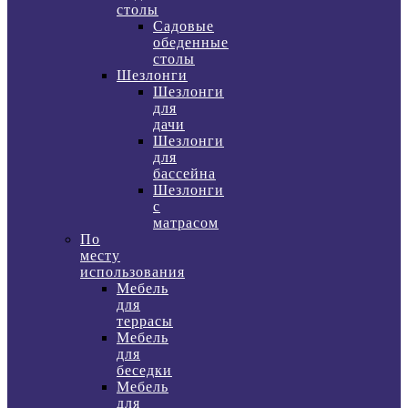
столы
Садовые
обеденные
столы
Шезлонги
Шезлонги
для
дачи
Шезлонги
для
бассейна
Шезлонги
с
матрасом
По
месту
использования
Мебель
для
террасы
Мебель
для
беседки
Мебель
для