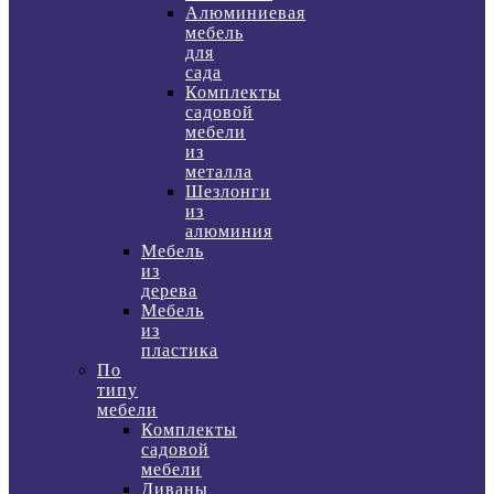
Алюминиевая
мебель
для
сада
Комплекты
садовой
мебели
из
металла
Шезлонги
из
алюминия
Мебель
из
дерева
Мебель
из
пластика
По
типу
мебели
Комплекты
садовой
мебели
Диваны