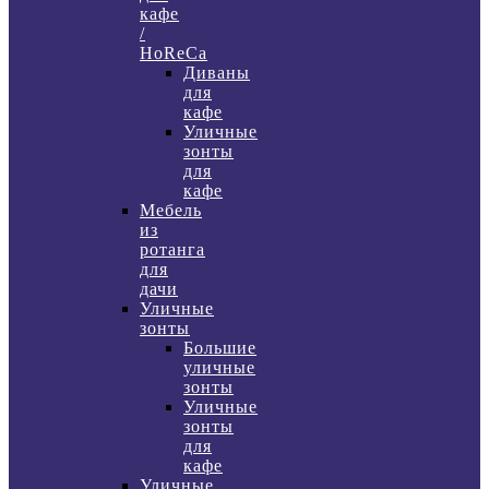
кафе
/
HoReCa
Диваны
для
кафе
Уличные
зонты
для
кафе
Мебель
из
ротанга
для
дачи
Уличные
зонты
Большие
уличные
зонты
Уличные
зонты
для
кафе
Уличные