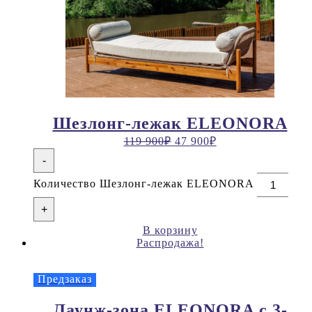
Шезлонг-лежак ELEONORA
119 900
₽
47 900
₽
-
Количество Шезлонг-лежак ELEONORA
+
В корзину
Распродажа!
Предзаказ
Лаунж-зона ELEONORA с 3-