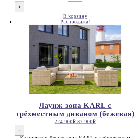
+
В корзину
Распродажа!
Лаунж-зона KARL с
трёхместным диваном (бежевая)
224 900
₽
87 900
₽
-
Количество Лаунж-зона KARL с трёхместным