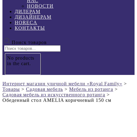
НАС
НОВОСТИ
ДИЛЕРАМ
ДИЗАЙНЕРАМ
HORECA
КОНТАКТЫ
Поиск товаров
No products
in the cart.
0
₽
Cart
Интернет магазин уличной мебели «Royal Family»
>
Товары
>
Садовая мебель
>
Мебель из ротанга
>
Садовая мебель из искусственного ротанга
>
Обеденный стол AMELIA коричневый 150 см