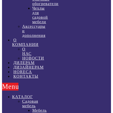
обогреватели
Чехлы
для
садовой
мебели
Аксессуары
и
дополнения
О
КОМПАНИИ
О
НАС
НОВОСТИ
ДИЛЕРАМ
ДИЗАЙНЕРАМ
HORECA
КОНТАКТЫ
Menu
КАТАЛОГ
Садовая
мебель
Мебель