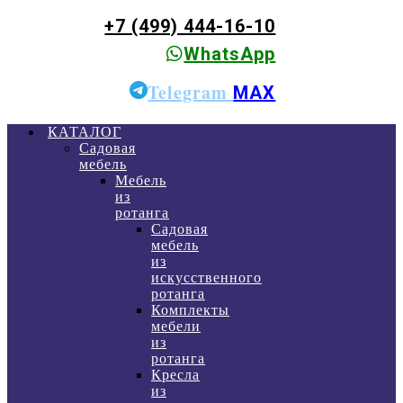
+7 (499) 444-16-10
WhatsApp
Telegram
MAX
КАТАЛОГ
Садовая
мебель
Мебель
из
ротанга
Садовая
мебель
из
искусственного
ротанга
Комплекты
мебели
из
ротанга
Кресла
из