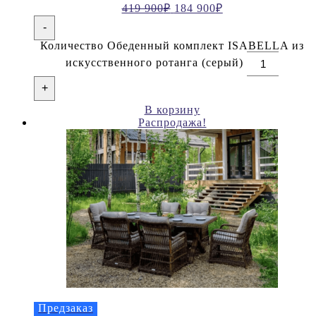
419 900
₽
184 900
₽
-
Количество Обеденный комплект ISABELLA из
искусственного ротанга (серый)
+
В корзину
Распродажа!
Предзаказ