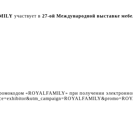
MILY
участвует в
27-ой Международной выставке меб
 промокодом «ROYALFAMILY» при получении электронног
utm_source=exhibitor&utm_campaign=ROYALFAMILY&promo=