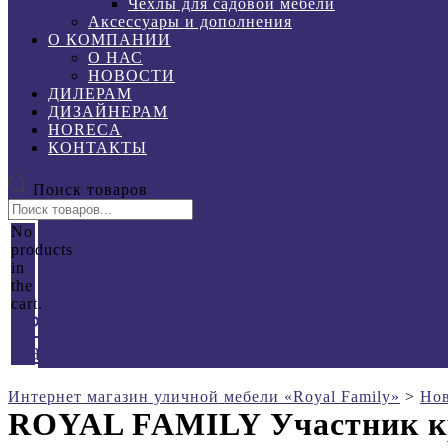
Чехлы для садовой мебели
Аксессуары и дополнения
О КОМПАНИИ
О НАС
НОВОСТИ
ДИЛЕРАМ
ДИЗАЙНЕРАМ
HORECA
КОНТАКТЫ
Поиск товаров
No
products
in
the
cart.
0
₽
Cart
Интернет магазин уличной мебели «Royal Family»
>
Нов
ROYAL FAMILY Участник кр